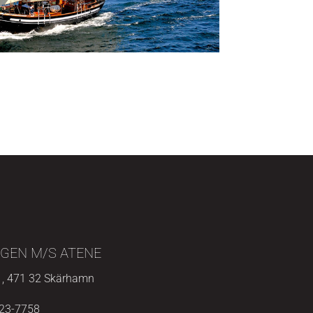
GEN M/S ATENE
1, 471 32 Skärhamn
223-7758