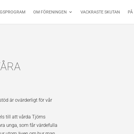
NGSPROGRAM
OM FÖRENINGEN
VACKRASTE SKUTAN
PÅ
VÅRA
töd är ovärderligt för vår
ls till att vårda Tjörns
 våra unga, som får värdefulla
ultur utom även om hur man