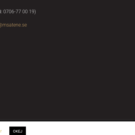
d: 0706-77 00 19)
@msatene.se
r
OKEJ