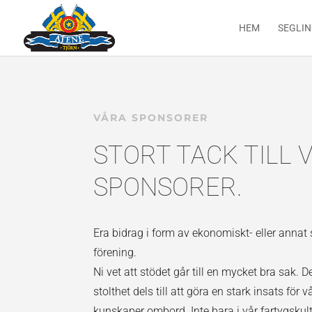
HEM
SEGLI
VÅRA SPONSORER
STORT TACK TILL 
SPONSORER.
Era bidrag i form av ekonomiskt- eller annat s
förening.
Ni vet att stödet går till en mycket bra sak. De
stolthet dels till att göra en stark insats för
kunskaper ombord. Inte bara i vår fartygsk